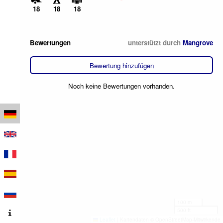
18
18
18
Bewertungen
unterstützt durch
Mangrove
Bewertung hinzufügen
Noch keine Bewertungen vorhanden.
100 m
500 ft
Leaflet
|
Kartendaten © OpenStreetMap-Mitwirkende