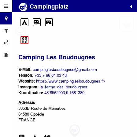
Campingplatz
+
−
Camping Les Boudougnes
E-Mail:
campinglesboudougnes@gmail.com
Telefon:
+33 7 66 84 03 48
Website:
https://www.campinglesboudougnes.fr/
Instagram:
la_ferme_des_boudougnes
Koordinaten:
43.8562903,5.1681380
Adresse:
3353B Route de Ménerbes
84580 Oppède
FRANCE