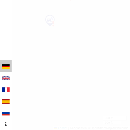
200 m
500 ft
Leaflet
|
Kartendaten © OpenStreetMap-Mitwirkende