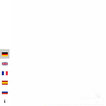
100 m
500 ft
Leaflet
|
Kartendaten © OpenStreetMap-Mitwirkende