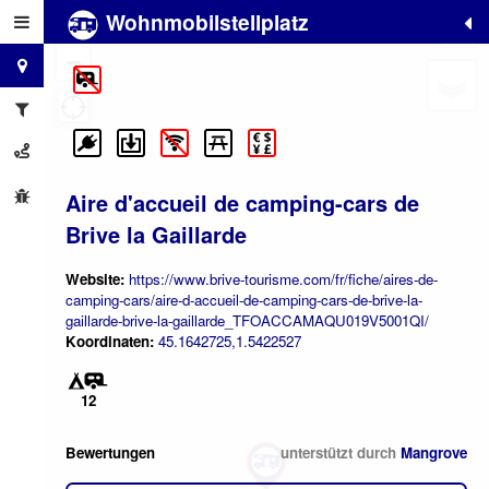
Wohnmobilstellplatz
+
−
Aire d'accueil de camping-cars de
Brive la Gaillarde
Website:
https://www.brive-tourisme.com/fr/fiche/aires-de-
camping-cars/aire-d-accueil-de-camping-cars-de-brive-la-
gaillarde-brive-la-gaillarde_TFOACCAMAQU019V5001QI/
Koordinaten:
45.1642725,1.5422527
12
Bewertungen
unterstützt durch
Mangrove