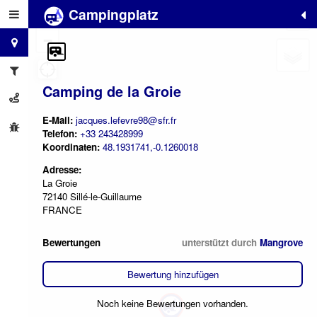
Campingplatz
+
−
Camping de la Groie
E-Mail:
jacques.lefevre98@sfr.fr
Telefon:
+33 243428999
Koordinaten:
48.1931741,-0.1260018
Adresse:
La Groie
72140 Sillé-le-Guillaume
FRANCE
Bewertungen
unterstützt durch
Mangrove
Bewertung hinzufügen
Noch keine Bewertungen vorhanden.