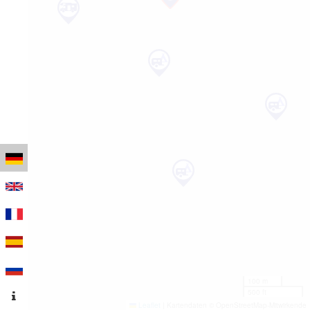
100 m
500 ft
Leaflet
|
Kartendaten © OpenStreetMap-Mitwirkende