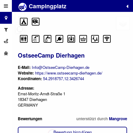
Campingplatz
+
−
OstseeCamp Dierhagen
E-Mail:
Info@OstseeCamp-Dierhagen.de
Website:
https://www.ostseecamp-dierhagen.de/
Koordinaten:
54.2918757,12.3426744
Adresse:
Ernst-Moritz-Arndt-Straße 1
18347 Dierhagen
GERMANY
Bewertungen
unterstützt durch
Mangrove
Bewertung hinzufügen