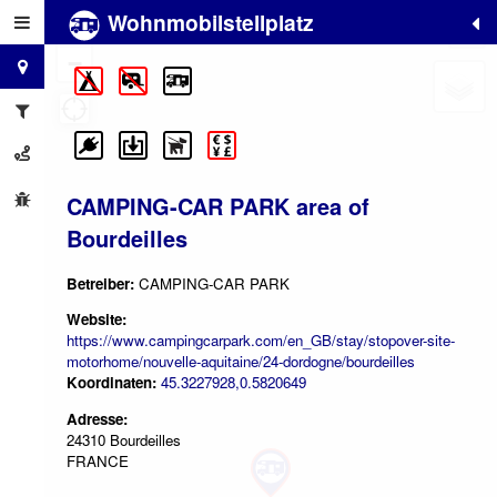
Wohnmobilstellplatz
+
−
CAMPING-CAR PARK area of
Bourdeilles
Betreiber:
CAMPING-CAR PARK
Website:
https://www.campingcarpark.com/en_GB/stay/stopover-site-
motorhome/nouvelle-aquitaine/24-dordogne/bourdeilles
Koordinaten:
45.3227928,0.5820649
Adresse:
24310 Bourdeilles
FRANCE