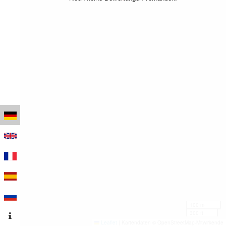
100 m
300 ft
Leaflet
|
Kartendaten © OpenStreetMap-Mitwirkende