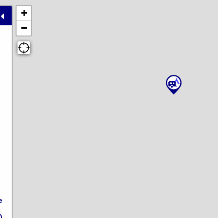
+
−
e