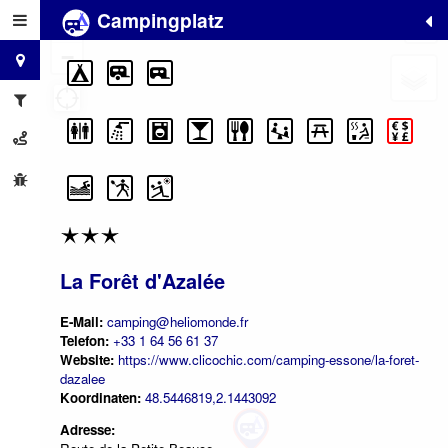
Campingplatz
+
−
La Forêt d'Azalée
E-Mail:
camping@heliomonde.fr
Telefon:
+33 1 64 56 61 37
Website:
https://www.clicochic.com/camping-essone/la-foret-
dazalee
Koordinaten:
48.5446819,2.1443092
Adresse: