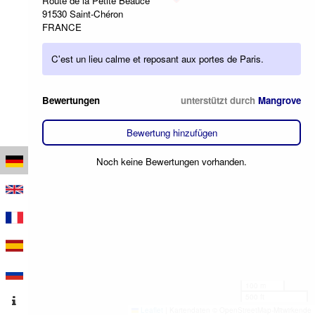
Route de la Petite Beauce
91530 Saint-Chéron
FRANCE
C'est un lieu calme et reposant aux portes de Paris.
Bewertungen
unterstützt durch
Mangrove
Bewertung hinzufügen
Noch keine Bewertungen vorhanden.
100 m
500 ft
Leaflet
|
Kartendaten © OpenStreetMap-Mitwirkende