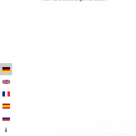
100 m
500 ft
Leaflet
|
Kartendaten © OpenStreetMap-Mitwirkende