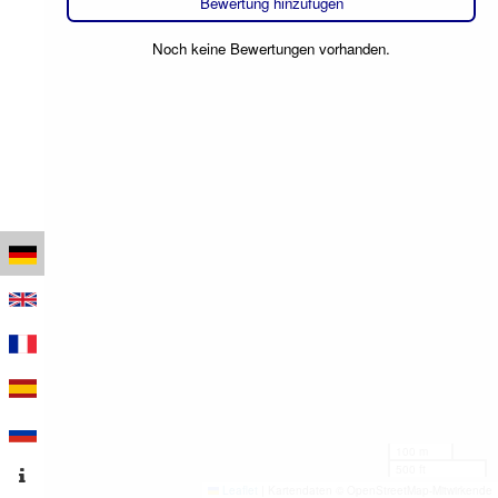
Bewertung hinzufügen
Noch keine Bewertungen vorhanden.
100 m
500 ft
Leaflet
|
Kartendaten © OpenStreetMap-Mitwirkende