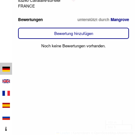
83240 Cavalaire-sur-Mer
FRANCE
Bewertungen
unterstützt durch
Mangrove
Bewertung hinzufügen
Noch keine Bewertungen vorhanden.
100 m
500 ft
Leaflet
|
Kartendaten © OpenStreetMap-Mitwirkende