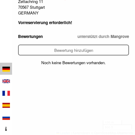
Zettachring 11
70567 Stuttgart
GERMANY
Vorreservierung erforderlich!
Bewertungen
unterstützt durch
Mangrove
Bewertung hinzufügen
Noch keine Bewertungen vorhanden.
100 m
500 ft
Leaflet
|
Kartendaten © OpenStreetMap-Mitwirkende