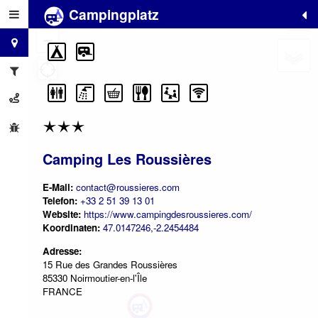
Campingplatz
+
−
Camping Les Roussières
E-Mail:
contact@roussieres.com
Telefon:
+33 2 51 39 13 01
Website:
https://www.campingdesroussieres.com/
Koordinaten:
47.0147246,-2.2454484
Adresse:
15 Rue des Grandes Roussières
85330 Noirmoutier-en-l'Île
FRANCE