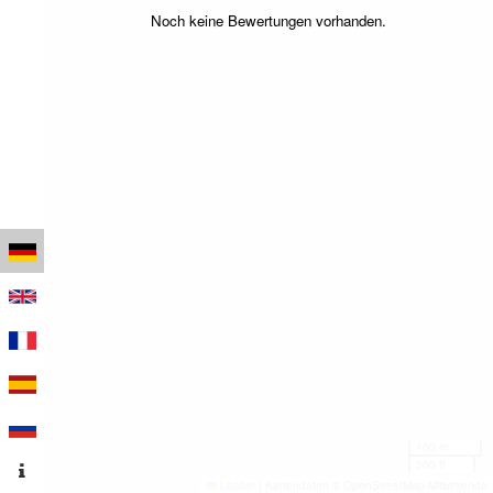
Noch keine Bewertungen vorhanden.
100 m
300 ft
Leaflet
|
Kartendaten © OpenStreetMap-Mitwirkende