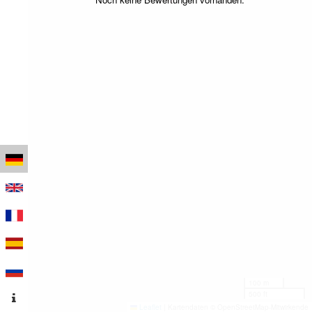
100 m
500 ft
Leaflet
|
Kartendaten © OpenStreetMap-Mitwirkende