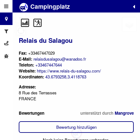
Campingplatz
+
−
Relais du Salagou
Fax:
+33467447029
E-Mail:
relaisdusalagou@wanadoo.fr
Telefon:
+33467447644
Website:
https://www.relais-du-salagou.com/
Koordinaten:
43.6793258,3.4118763
Adresse:
8 Rue des Terrasses
FRANCE
Bewertungen
unterstützt durch
Mangrove
Bewertung hinzufügen
Noch keine Bewertungen vorhanden.