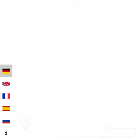
100 m
500 ft
Leaflet
|
Kartendaten © OpenStreetMap-Mitwirkende