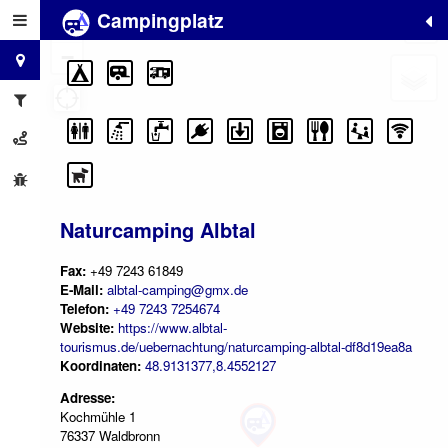
Campingplatz
+
−
Naturcamping Albtal
Fax:
+49 7243 61849
E-Mail:
albtal-camping@gmx.de
Telefon:
+49 7243 7254674
Website:
https://www.albtal-
tourismus.de/uebernachtung/naturcamping-albtal-df8d19ea8a
Koordinaten:
48.9131377,8.4552127
Adresse:
Kochmühle 1
76337 Waldbronn