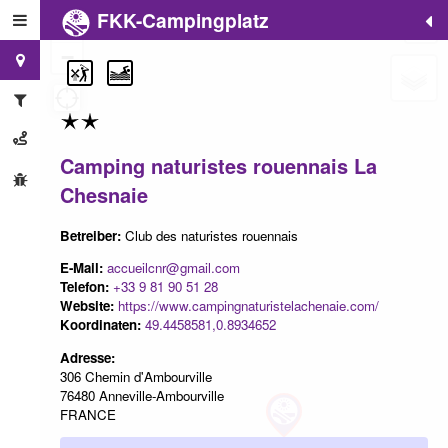
FKK-Campingplatz
+
−
Camping naturistes rouennais La
Chesnaie
Betreiber:
Club des naturistes rouennais
E-Mail:
accueilcnr@gmail.com
Telefon:
+33 9 81 90 51 28
Website:
https://www.campingnaturistelachenaie.com/
Koordinaten:
49.4458581,0.8934652
Adresse:
306 Chemin d'Ambourville
76480 Anneville-Ambourville
FRANCE