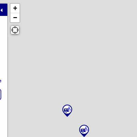
+
−
e