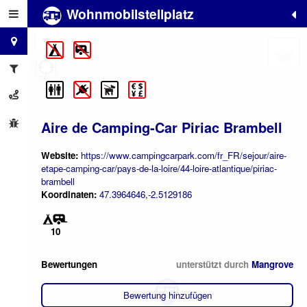
Wohnmobilstellplatz
+
−
Aire de Camping-Car Piriac Brambell
Website:
https://www.campingcarpark.com/fr_FR/sejour/aire-
etape-camping-car/pays-de-la-loire/44-loire-atlantique/piriac-
brambell
Koordinaten:
47.3964646,-2.5129186
10
Bewertungen
unterstützt durch
Mangrove
Bewertung hinzufügen