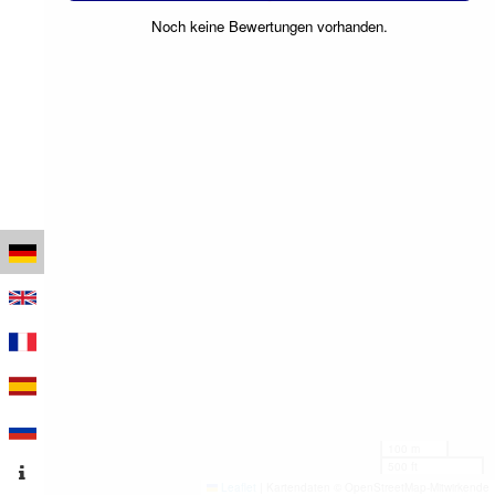
Noch keine Bewertungen vorhanden.
100 m
500 ft
Leaflet
|
Kartendaten © OpenStreetMap-Mitwirkende