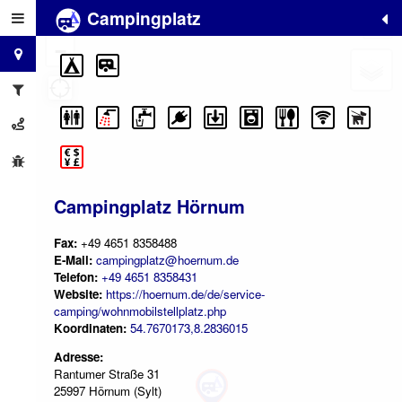
Campingplatz
+
−
Campingplatz Hörnum
Fax:
+49 4651 8358488
E-Mail:
campingplatz@hoernum.de
Telefon:
+49 4651 8358431
Website:
https://hoernum.de/de/service-
camping/wohnmobilstellplatz.php
Koordinaten:
54.7670173,8.2836015
Adresse:
Rantumer Straße 31
25997 Hörnum (Sylt)