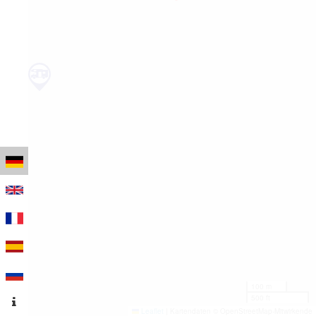
100 m
500 ft
Leaflet
|
Kartendaten © OpenStreetMap-Mitwirkende