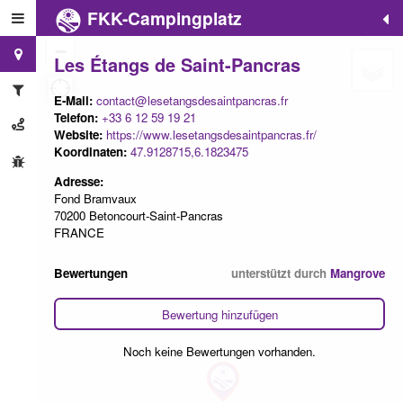
FKK-Campingplatz
+
−
Les Étangs de Saint-Pancras
E-Mail:
contact@lesetangsdesaintpancras.fr
Telefon:
+33 6 12 59 19 21
Website:
https://www.lesetangsdesaintpancras.fr/
Koordinaten:
47.9128715,6.1823475
Adresse:
Fond Bramvaux
70200 Betoncourt-Saint-Pancras
FRANCE
Bewertungen
unterstützt durch
Mangrove
Bewertung hinzufügen
Noch keine Bewertungen vorhanden.