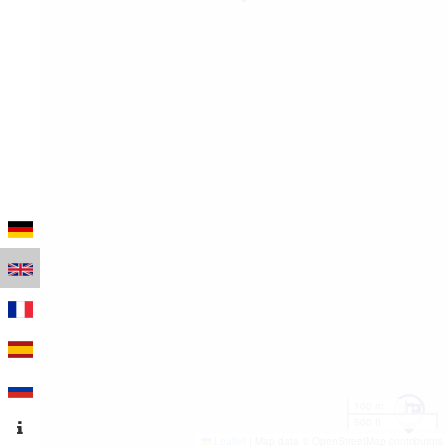
100 m
500 ft
Leaflet
|
Map data © OpenStreetMap contributors