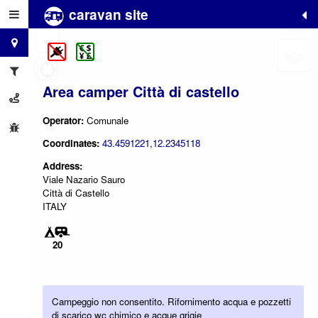
caravan site
+
−
Area camper Città di castello
Operator:
Comunale
Coordinates:
43.4591221,12.2345118
Address:
Viale Nazario Sauro
Città di Castello
ITALY
20
Campeggio non consentito. Rifornimento acqua e pozzetti
di scarico wc chimico e acque grigie