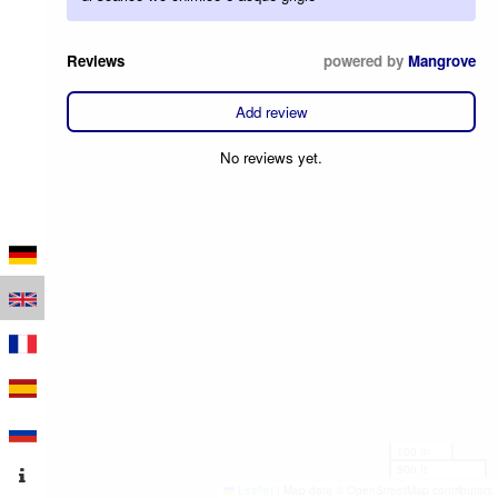
Reviews
powered by
Mangrove
Add review
No reviews yet.
100 m
500 ft
Leaflet
|
Map data © OpenStreetMap contributors