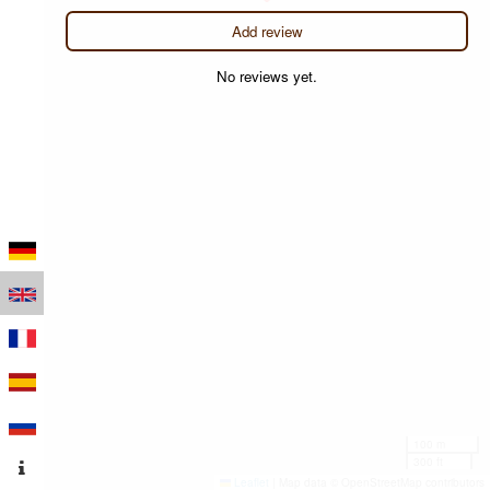
Add review
No reviews yet.
100 m
300 ft
Leaflet
|
Map data © OpenStreetMap contributors