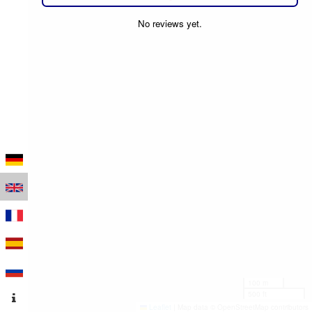
No reviews yet.
100 m
500 ft
Leaflet
|
Map data © OpenStreetMap contributors