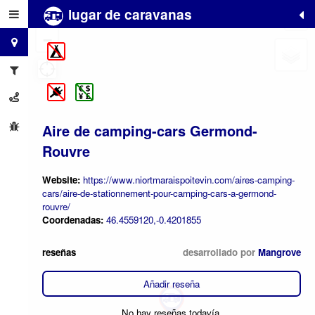
lugar de caravanas
+
−
Aire de camping-cars Germond-
Rouvre
Website:
https://www.niortmaraispoitevin.com/aires-camping-
cars/aire-de-stationnement-pour-camping-cars-a-germond-
rouvre/
Coordenadas:
46.4559120,-0.4201855
reseñas
desarrollado por
Mangrove
Añadir reseña
No hay reseñas todavía.