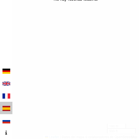
100 m
500 ft
Leaflet
|
Datos del mapa © colaboradores de OpenStreetMap