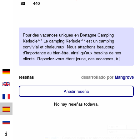
80
440
Pour des vacances uniques en Bretagne Camping
Kerisole*** Le camping Kerisole*** est un camping
convivial et chaleureux. Nous attachons beaucoup
d’importance au bien-être, ainsi qu’aux besoins de nos
clients. Rappelez-vous étant jeune, ces vacances, à j
reseñas
desarrollado por
Mangrove
Añadir reseña
No hay reseñas todavía.
100 m
500 ft
Leaflet
|
Datos del mapa © colaboradores de OpenStreetMap