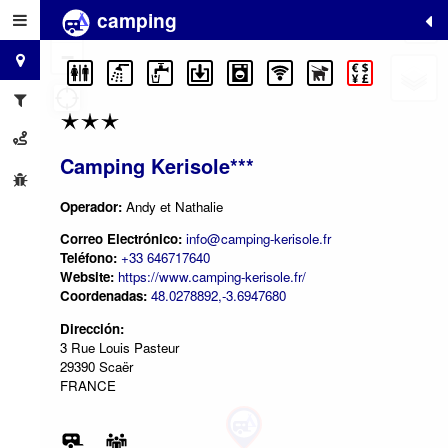
camping
+
−
Camping Kerisole***
Operador:
Andy et Nathalie
Correo Electrónico:
info@camping-kerisole.fr
Teléfono:
+33 646717640
Website:
https://www.camping-kerisole.fr/
Coordenadas:
48.0278892,-3.6947680
Dirección:
3 Rue Louis Pasteur
29390 Scaër
FRANCE