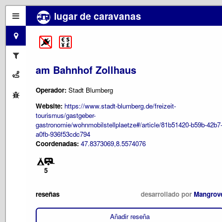
lugar de caravanas
am Bahnhof Zollhaus
Operador:
Stadt Blumberg
Website:
https://www.stadt-blumberg.de/freizeit-
tourismus/gastgeber-
gastronomie/wohnmobilstellplaetze#/article/81b51420-b59b-42b7
a0fb-936f53cdc794
Coordenadas:
47.8373069,8.5574076
5
reseñas
desarrollado por
Mangrov
Añadir reseña