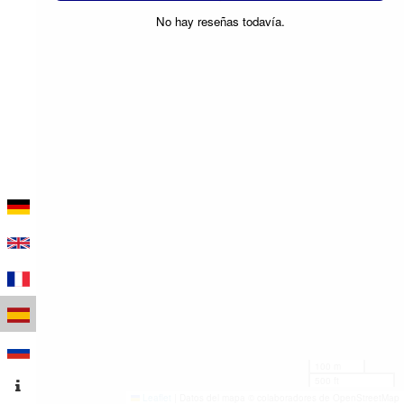
No hay reseñas todavía.
100 m
500 ft
Leaflet
|
Datos del mapa © colaboradores de OpenStreetMap