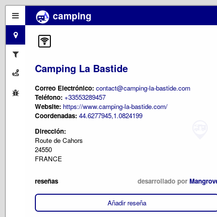
camping
Camping La Bastide
Correo Electrónico:
contact@camping-la-bastide.com
Teléfono:
+33553289457
Website:
https://www.camping-la-bastide.com/
Coordenadas:
44.6277945,1.0824199
Dirección:
Route de Cahors
24550
FRANCE
reseñas
desarrollado por
Mangrov
Añadir reseña