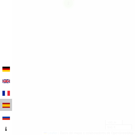
2
100 m
500 ft
Leaflet
|
Datos del mapa © colaboradores de OpenStreetMap