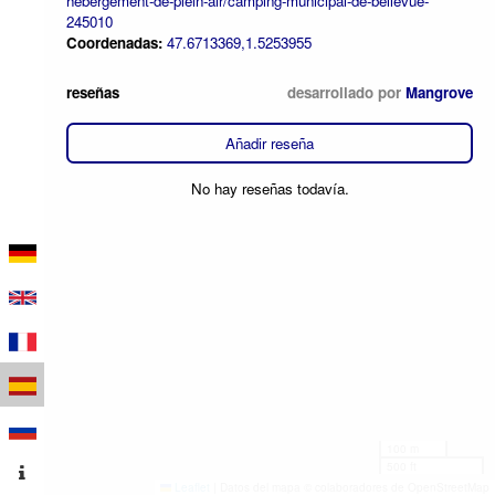
hebergement-de-plein-air/camping-municipal-de-bellevue-
245010
Coordenadas:
47.6713369,1.5253955
reseñas
desarrollado por
Mangrove
Añadir reseña
No hay reseñas todavía.
100 m
500 ft
Leaflet
|
Datos del mapa © colaboradores de OpenStreetMap