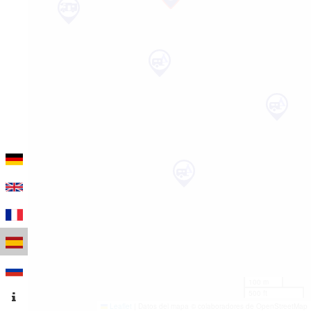
100 m
500 ft
Leaflet
|
Datos del mapa © colaboradores de OpenStreetMap