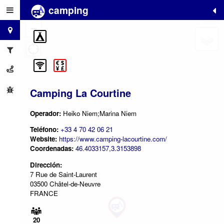
camping
+
−
Camping La Courtine
Operador:
Heiko Niem;Marina Niem
Teléfono:
+33 4 70 42 06 21
Website:
https://www.camping-lacourtine.com/
Coordenadas:
46.4033157,3.3153898
Dirección:
7 Rue de Saint-Laurent
03500 Châtel-de-Neuvre
FRANCE
20