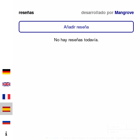
reseñas
desarrollado por
Mangrove
Añadir reseña
No hay reseñas todavía.
100 m
500 ft
Leaflet
|
Datos del mapa © colaboradores de OpenStreetMap