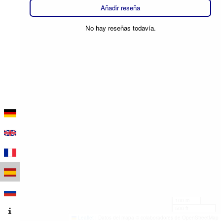
Añadir reseña
No hay reseñas todavía.
100 m
500 ft
Leaflet
|
Datos del mapa © colaboradores de OpenStreetMap