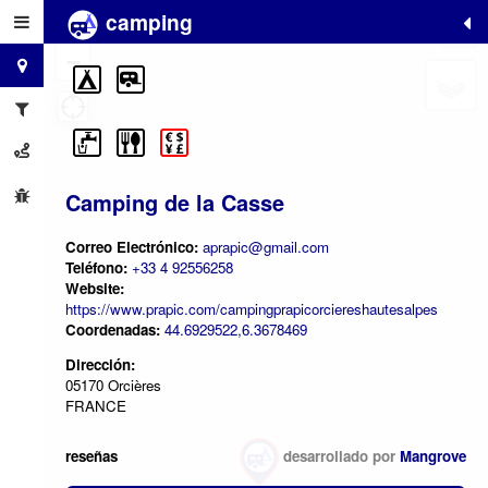
camping
+
−
Camping de la Casse
Correo Electrónico:
aprapic@gmail.com
Teléfono:
+33 4 92556258
Website:
https://www.prapic.com/campingprapicorciereshautesalpes
Coordenadas:
44.6929522,6.3678469
Dirección:
05170 Orcières
FRANCE
reseñas
desarrollado por
Mangrove