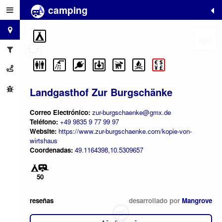
camping
+
−
Landgasthof Zur Burgschänke
Correo Electrónico:
zur-burgschaenke@gmx.de
Teléfono:
+49 9835 9 77 99 97
Website:
https://www.zur-burgschaenke.com/kopie-von-
wirtshaus
Coordenadas:
49.1164398,10.5309657
50
reseñas
desarrollado por
Mangrove