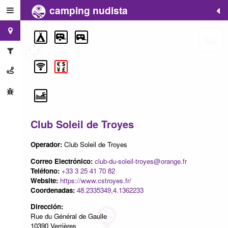
camping nudista
+
−
Club Soleil de Troyes
Operador:
Club Soleil de Troyes
Correo Electrónico:
club-du-soleil-troyes@orange.fr
Teléfono:
+33 3 25 41 70 82
Website:
https://www.cstroyes.fr/
Coordenadas:
48.2335349,4.1362233
Dirección:
Rue du Général de Gaulle
10390 Verrières