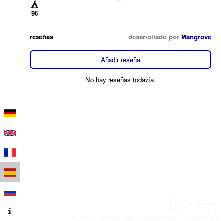
96
reseñas
desarrollado por
Mangrove
Añadir reseña
No hay reseñas todavía.
100 m
500 ft
Leaflet
|
Datos del mapa © colaboradores de OpenStreetMap