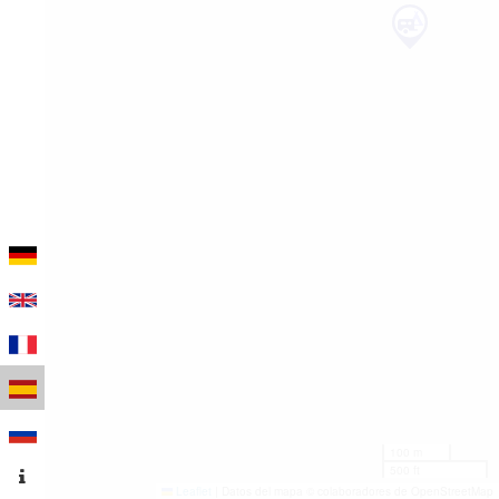
100 m
500 ft
Leaflet
|
Datos del mapa © colaboradores de OpenStreetMap