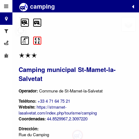
camping
+
−
Camping municipal St-Mamet-la-
Salvetat
Operador:
Commune de St-Mamet-la-Salvetat
Teléfono:
+33 4 71 64 75 21
Website:
https://stmamet-
lasalvetat.com/index.php/tourisme/camping
Coordenadas:
44.8529967,2.3097220
Dirección:
Rue du Camping