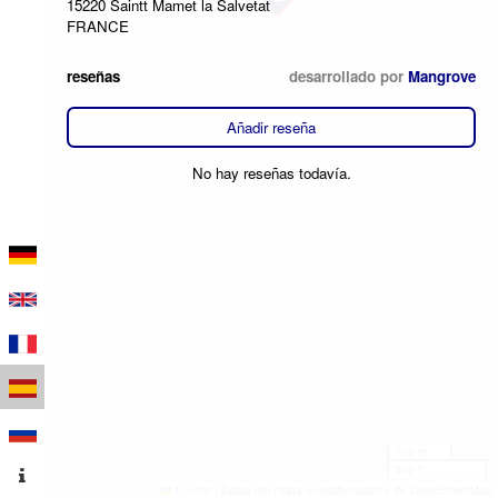
15220 Saintt Mamet la Salvetat
FRANCE
reseñas
desarrollado por
Mangrove
Añadir reseña
No hay reseñas todavía.
100 m
500 ft
Leaflet
|
Datos del mapa © colaboradores de OpenStreetMap