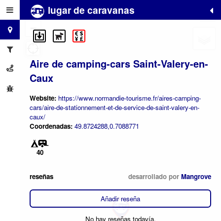
lugar de caravanas
+
−
Aire de camping-cars Saint-Valery-en-
Caux
Website:
https://www.normandie-tourisme.fr/aires-camping-
cars/aire-de-stationnement-et-de-service-de-saint-valery-en-
caux/
Coordenadas:
49.8724288,0.7088771
40
reseñas
desarrollado por
Mangrove
Añadir reseña
No hay reseñas todavía.