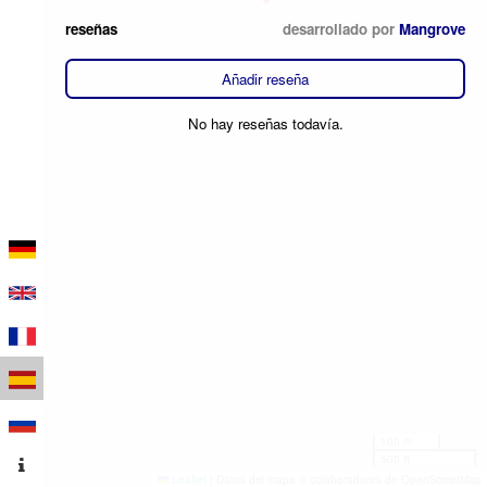
reseñas
desarrollado por
Mangrove
Añadir reseña
No hay reseñas todavía.
100 m
500 ft
Leaflet
|
Datos del mapa © colaboradores de OpenStreetMap