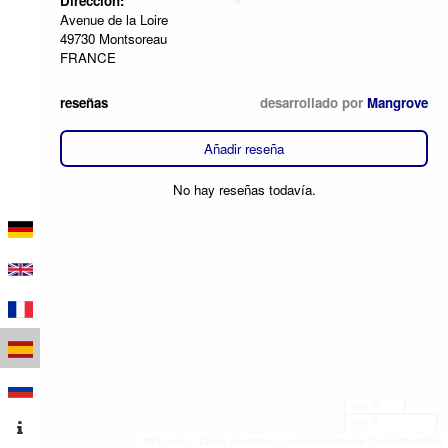
Dirección:
Avenue de la Loire
49730 Montsoreau
FRANCE
reseñas
desarrollado por
Mangrove
Añadir reseña
No hay reseñas todavía.
100 m
500 ft
Leaflet
|
Datos del mapa © colaboradores de OpenStreetMap