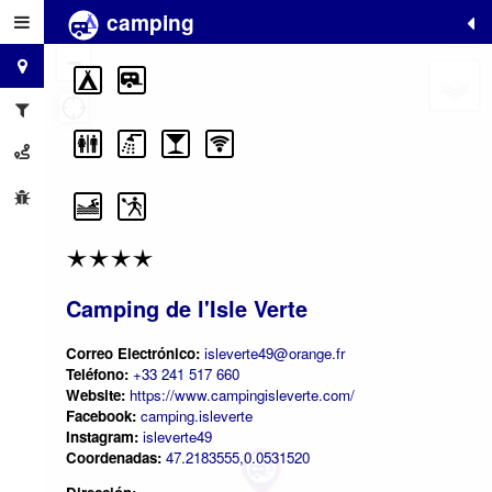
camping
+
−
Camping de l'Isle Verte
Correo Electrónico:
isleverte49@orange.fr
Teléfono:
+33 241 517 660
Website:
https://www.campingisleverte.com/
Facebook:
camping.isleverte
Instagram:
isleverte49
Coordenadas:
47.2183555,0.0531520