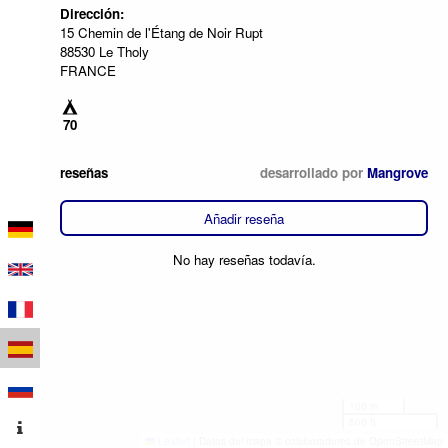
Dirección:
15 Chemin de l'Étang de Noir Rupt
88530 Le Tholy
FRANCE
70
reseñas
desarrollado por
Mangrove
Añadir reseña
No hay reseñas todavía.
100 m
500 ft
Leaflet
|
Datos del mapa © colaboradores de OpenStreetMap