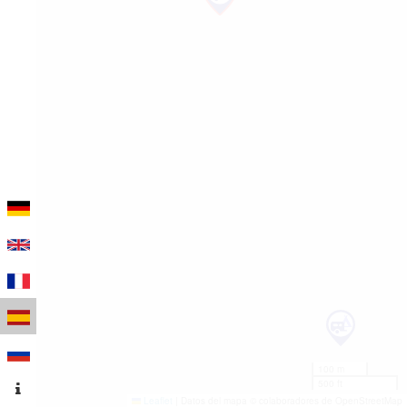
100 m
500 ft
Leaflet
|
Datos del mapa © colaboradores de OpenStreetMap