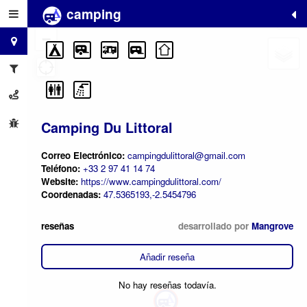
camping
+
−
Camping Du Littoral
Correo Electrónico:
campingdulittoral@gmail.com
Teléfono:
+33 2 97 41 14 74
Website:
https://www.campingdulittoral.com/
Coordenadas:
47.5365193,-2.5454796
reseñas
desarrollado por
Mangrove
Añadir reseña
No hay reseñas todavía.